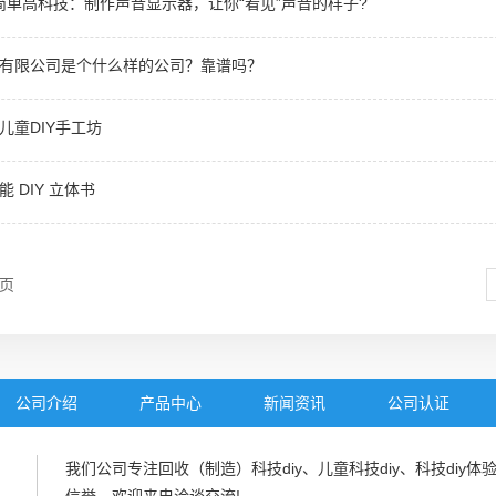
| 简单高科技：制作声音显示器，让你“看见”声音的样子?
有限公司是个什么样的公司？靠谱吗？
儿童DIY手工坊
 DIY 立体书
8页
公司介绍
产品中心
新闻资讯
公司认证
我们公司专注回收（制造）
科技diy
、
儿童科技diy
、
科技diy体