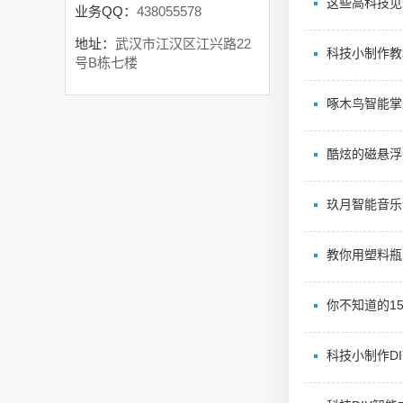
这些高科技见
业务QQ：
438055578
地址：
武汉市江汉区江兴路22
科技小制作教
号B栋七楼
啄木鸟智能掌
酷炫的磁悬浮
玖月智能音乐
教你用塑料瓶D
你不知道的1
科技小制作D