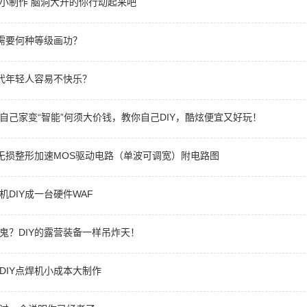
小制作 脑洞大开的你行动起来吧
鞋需要何种等级画功？
当代年轻人容易不快乐？
自己家变“智能”何须大价钱，教你自己DIY，酷炫便宜又好玩！
神无损整形加速MOS驱动电路（单波可调宽）附电路图
机DIY成一台硬件WAF
鬼？DIY的露营装备一样吊炸天！
DIY点焊机小成本大制作